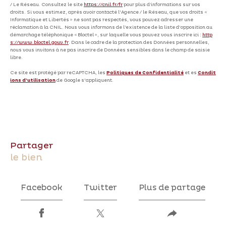
/ Le Réseau. Consultez le site
https://cnil.fr/fr
pour plus d’informations sur vos
droits. Si vous estimez, après avoir contacté l'Agence / le Réseau, que vos droits «
Informatique et Libertés » ne sont pas respectés, vous pouvez adresser une
réclamation à la CNIL. Nous vous informons de l’existence de la liste d'opposition au
démarchage téléphonique « Bloctel », sur laquelle vous pouvez vous inscrire ici :
http
s://www.bloctel.gouv.fr
. Dans le cadre de la protection des Données personnelles,
nous vous invitons à ne pas inscrire de Données sensibles dans le champ de saisie
libre.
Ce site est protégé par reCAPTCHA, les
Politiques de Confidentialité
et es
Condit
ions d'utilisation
de Google s'appliquent.
partager
le bien
Facebook
Twitter
Plus de partage