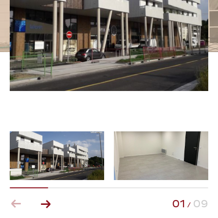
Pièces
0
1
2
3
4
5
Ville
Surface
AFFINER LES CRITÈRES
Parking
Terrasse
Piscine
01
09
/
FILTRER PAR