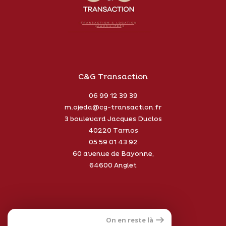
C&G Transaction
06 99 12 39 39
m.ojeda@cg-transaction.fr
3 boulevard Jacques Duclos
40220
Tarnos
05 59 01 43 92
60 avenue de Bayonne,
64600 Anglet
On en reste là