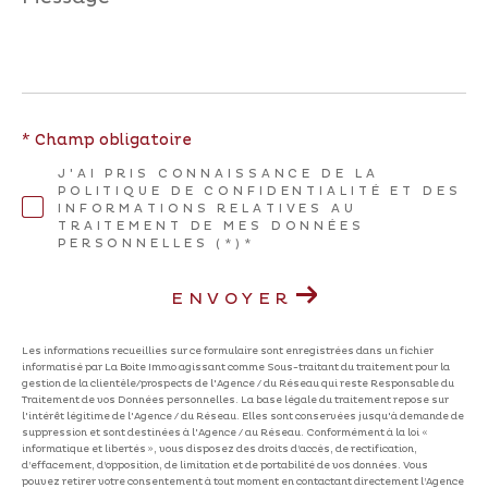
*
* Champ obligatoire
J'AI PRIS CONNAISSANCE DE LA
POLITIQUE DE CONFIDENTIALITÉ ET DES
INFORMATIONS RELATIVES AU
TRAITEMENT DE MES DONNÉES
PERSONNELLES (*)*
ENVOYER
Les informations recueillies sur ce formulaire sont enregistrées dans un fichier
informatisé par La Boite Immo agissant comme Sous-traitant du traitement pour la
gestion de la clientèle/prospects de l'Agence / du Réseau qui reste Responsable du
Traitement de vos Données personnelles. La base légale du traitement repose sur
l'intérêt légitime de l'Agence / du Réseau. Elles sont conservées jusqu'à demande de
suppression et sont destinées à l'Agence / au Réseau. Conformément à la loi «
informatique et libertés », vous disposez des droits d’accès, de rectification,
d’effacement, d’opposition, de limitation et de portabilité de vos données. Vous
pouvez retirer votre consentement à tout moment en contactant directement l’Agence