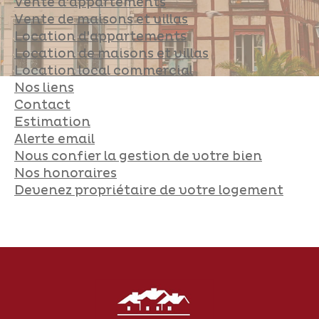
vente d'appartements
vente de maisons et villas
Pièces
location d'appartements
location de maisons et villas
0
1
2
3
4
5
location local commercial
nos liens
Ville
contact
estimation
alerte email
nous confier la gestion de votre bien
Surface
nos honoraires
devenez propriétaire de votre logement
AFFINER LES CRITÈRES
Parking
Terrasse
Piscine
FILTRER PAR