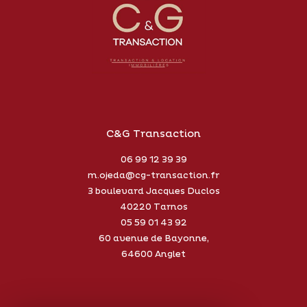
Coups de coeur
Exclusivités
Nouveautés
RECHERCHER
C&G Transaction
06 99 12 39 39
m.ojeda@cg-transaction.fr
3 boulevard Jacques Duclos
40220
Tarnos
05 59 01 43 92
60 avenue de Bayonne,
64600 Anglet