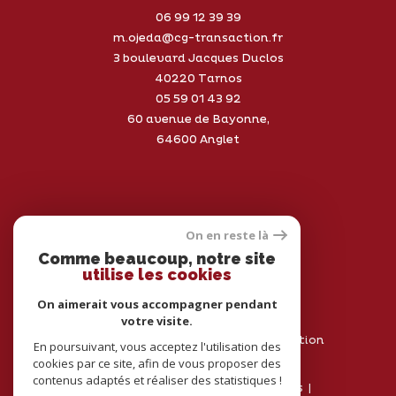
06 99 12 39 39
m.ojeda@cg-transaction.fr
3 boulevard Jacques Duclos
Coups de coeur
Exclusivités
Nouveautés
40220
Tarnos
05 59 01 43 92
60 avenue de Bayonne,
RECHERCHER
64600 Anglet
On en reste là
Adhérents
Comme beaucoup, notre site
utilise les cookies
On aimerait vous accompagner pendant
votre visite.
© 2026 | Tous droits réservés | Traduction
En poursuivant, vous acceptez l'utilisation des
powered by Google |
cookies par ce site, afin de vous proposer des
Nos honoraires
Plan du site
contenus adaptés et réaliser des statistiques !
Mentions légales
Admin
Nos liens