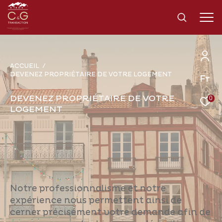
ACCUEIL
DEVENEZ PROPRIÉTAIRE DE VOTRE LOGEMENT
Fr
Effectuer une recherche
et trouver le bien qui correspond à vos
DEVENEZ PROPRIÉTAIRE DE VOTRE
0
critères
LOGEMENT
Type d'offre
Vente
Type de bien
Notre professionnalisme et notre
Sélectionner
expérience nous permettent ainsi de
Budget
cerner précisément votre demande afin de