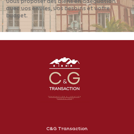
vous proposer des biens en adéquation
avec vos envies, vos besoins et votre
Pièces
budget.
0
1
2
3
4
5
Ville
Surface
AFFINER LES CRITÈRES
Parking
Terrasse
Piscine
C&G Transaction
FILTRER PAR