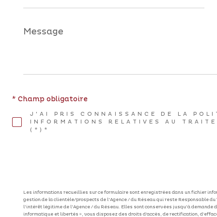
*
Message
*
* Champ obligatoire
J'AI PRIS CONNAISSANCE DE LA POL
INFORMATIONS RELATIVES AU TRAIT
(*)*
Les informations recueillies sur ce formulaire sont enregistrées dans un fichier in
gestion de la clientèle/prospects de l'Agence / du Réseau qui reste Responsable du
l'intérêt légitime de l'Agence / du Réseau. Elles sont conservées jusqu'à demande d
informatique et libertés », vous disposez des droits d’accès, de rectification, d’effa