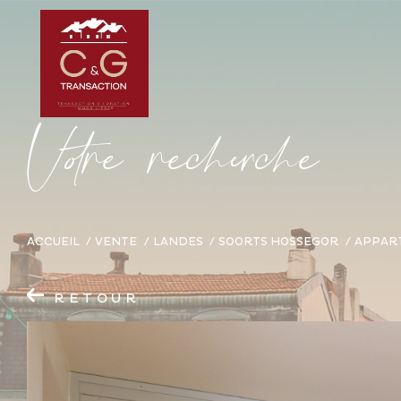
V
o
r
e
r
e
c
e
c
e
ACCUEIL
VENTE
LANDES
SOORTS HOSSEGOR
APPAR
RETOUR