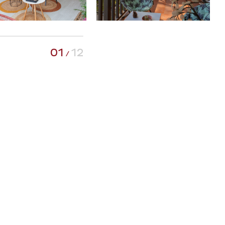
01
12
/