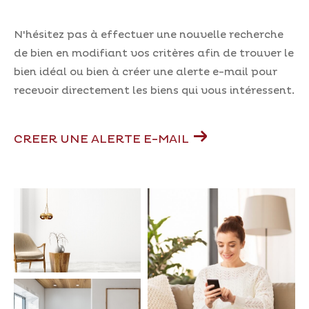
Pièces
N'hésitez pas à effectuer une nouvelle recherche
de bien en modifiant vos critères afin de trouver le
0
1
2
3
4
5
bien idéal ou bien à créer une alerte e-mail pour
recevoir directement les biens qui vous intéressent.
Ville
CREER UNE ALERTE E-MAIL
Surface
AFFINER LES CRITÈRES
Parking
Terrasse
Piscine
FILTRER PAR