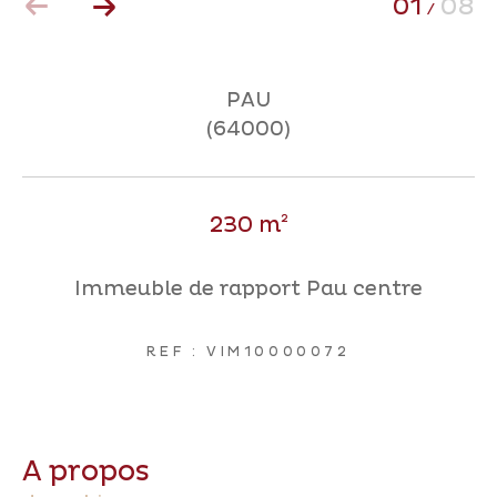
01
08
/
Coups de coeur
Exclusivités
Nouveautés
PAU
(64000)
RECHERCHER
230 m²
Immeuble de rapport Pau centre
REF : VIM10000072
a propos