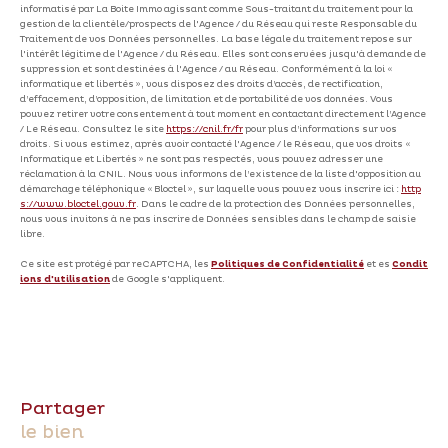
informatisé par La Boite Immo agissant comme Sous-traitant du traitement pour la
gestion de la clientèle/prospects de l'Agence / du Réseau qui reste Responsable du
Traitement de vos Données personnelles. La base légale du traitement repose sur
l'intérêt légitime de l'Agence / du Réseau. Elles sont conservées jusqu'à demande de
suppression et sont destinées à l'Agence / au Réseau. Conformément à la loi «
informatique et libertés », vous disposez des droits d’accès, de rectification,
d’effacement, d’opposition, de limitation et de portabilité de vos données. Vous
pouvez retirer votre consentement à tout moment en contactant directement l’Agence
/ Le Réseau. Consultez le site
https://cnil.fr/fr
pour plus d’informations sur vos
droits. Si vous estimez, après avoir contacté l'Agence / le Réseau, que vos droits «
Informatique et Libertés » ne sont pas respectés, vous pouvez adresser une
réclamation à la CNIL. Nous vous informons de l’existence de la liste d'opposition au
démarchage téléphonique « Bloctel », sur laquelle vous pouvez vous inscrire ici :
http
s://www.bloctel.gouv.fr
. Dans le cadre de la protection des Données personnelles,
nous vous invitons à ne pas inscrire de Données sensibles dans le champ de saisie
libre.
Ce site est protégé par reCAPTCHA, les
Politiques de Confidentialité
et es
Condit
ions d'utilisation
de Google s'appliquent.
partager
le bien