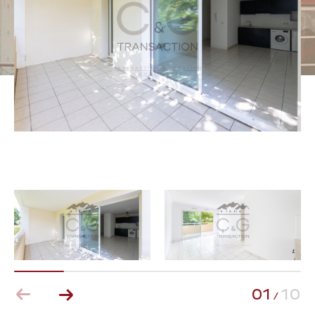
Pièces
0
1
2
3
4
5
Ville
Surface
AFFINER LES CRITÈRES
Parking
Terrasse
Piscine
01
10
/
FILTRER PAR