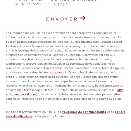
PERSONNELLES (*)*
ENVOYER
Les informations recueillies sur ce formulaire sont enregistrées dans un fichier
informatisé par La Boite Immo agissant comme Sous-traitant du traitement pour la
gestion de la clientèle/prospects de l'Agence / du Réseau qui reste Responsable du
Traitement de vos Données personnelles. La base légale du traitement repose sur
l'intérêt légitime de l'Agence / du Réseau. Elles sont conservées jusqu'à demande de
suppression et sont destinées à l'Agence / au Réseau. Conformément à la loi «
informatique et libertés », vous disposez des droits d’accès, de rectification,
d’effacement, d’opposition, de limitation et de portabilité de vos données. Vous
pouvez retirer votre consentement à tout moment en contactant directement l’Agence
/ Le Réseau. Consultez le site
https://cnil.fr/fr
pour plus d’informations sur vos
droits. Si vous estimez, après avoir contacté l'Agence / le Réseau, que vos droits «
Informatique et Libertés » ne sont pas respectés, vous pouvez adresser une
réclamation à la CNIL. Nous vous informons de l’existence de la liste d'opposition au
démarchage téléphonique « Bloctel », sur laquelle vous pouvez vous inscrire ici :
http
s://www.bloctel.gouv.fr
. Dans le cadre de la protection des Données personnelles,
nous vous invitons à ne pas inscrire de Données sensibles dans le champ de saisie
libre.
Ce site est protégé par reCAPTCHA, les
Politiques de Confidentialité
et es
Condit
ions d'utilisation
de Google s'appliquent.