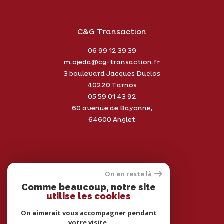
C&G Transaction
06 99 12 39 39
m.ojeda@cg-transaction.fr
3 boulevard Jacques Duclos
40220
Tarnos
05 59 01 43 92
60 avenue de Bayonne,
64600 Anglet
On en reste là
Adhérents
Comme beaucoup, notre site
utilise les cookies
On aimerait vous accompagner pendant
votre visite.