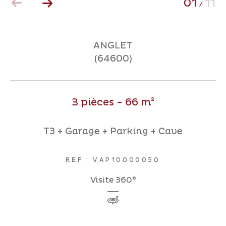
01
11
/
Coups de coeur
Exclusivités
Nouveautés
ANGLET
(64600)
RECHERCHER
3 pièces - 66 m²
T3 + Garage + Parking + Cave
REF : VAP10000050
Visite 360°