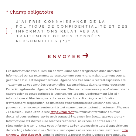
* Champ obligatoire
J'AI PRIS CONNAISSANCE DE LA
POLITIQUE DE CONFIDENTIALITÉ ET DES
INFORMATIONS RELATIVES AU
TRAITEMENT DE MES DONNÉES
PERSONNELLES (*)*
ENVOYER
Les informations recueillies sur ce formulaire sont enregistrées dans un fichier
informatisé par La Boite Immo agissant comme Sous-traitant du traitement pour la
gestion de la clientèle/prospects de l'Agence / du Réseau qui reste Responsable du
Traitement de vos Données personnelles. La base légale du traitement repose sur
l'intérêt légitime de l'Agence / du Réseau. Elles sont conservées jusqu'à demande de
suppression et sont destinées à l'Agence / au Réseau. Conformément à la loi «
informatique et libertés », vous disposez des droits d’accès, de rectification,
d’effacement, d’opposition, de limitation et de portabilité de vos données. Vous
pouvez retirer votre consentement à tout moment en contactant directement l’Agence
/ Le Réseau. Consultez le site
https://cnil.fr/fr
pour plus d’informations sur vos
droits. Si vous estimez, après avoir contacté l'Agence / le Réseau, que vos droits «
Informatique et Libertés » ne sont pas respectés, vous pouvez adresser une
réclamation à la CNIL. Nous vous informons de l’existence de la liste d'opposition au
démarchage téléphonique « Bloctel », sur laquelle vous pouvez vous inscrire ici :
http
s://www.bloctel.gouv.fr
. Dans le cadre de la protection des Données personnelles,