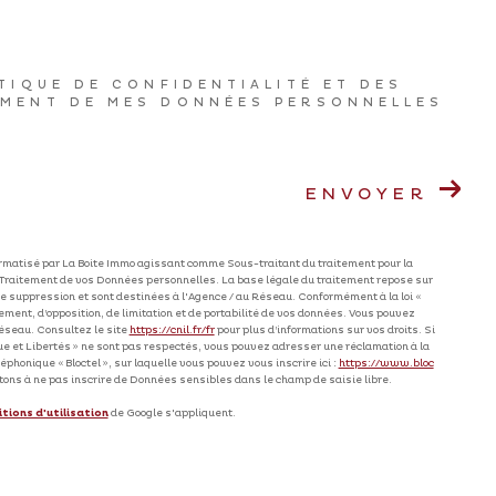
ITIQUE DE CONFIDENTIALITÉ ET DES
EMENT DE MES DONNÉES PERSONNELLES
ENVOYER
formatisé par La Boite Immo agissant comme Sous-traitant du traitement pour la
 Traitement de vos Données personnelles. La base légale du traitement repose sur
e suppression et sont destinées à l'Agence / au Réseau. Conformément à la loi «
cement, d’opposition, de limitation et de portabilité de vos données. Vous pouvez
éseau. Consultez le site
https://cnil.fr/fr
pour plus d’informations sur vos droits. Si
que et Libertés » ne sont pas respectés, vous pouvez adresser une réclamation à la
honique « Bloctel », sur laquelle vous pouvez vous inscrire ici :
https://www.bloc
tons à ne pas inscrire de Données sensibles dans le champ de saisie libre.
tions d'utilisation
de Google s'appliquent.