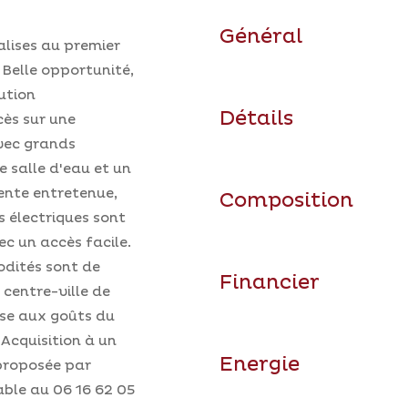
Général
alises au premier
 Belle opportunité,
ution
Détails
cès sur une
avec grands
e salle d'eau et un
ente entretenue,
Composition
s électriques sont
ec un accès facile.
odités sont de
Financier
centre-ville de
se aux goûts du
 Acquisition à un
Energie
 proposée par
ble au 06 16 62 05