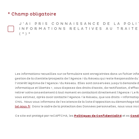
* Champ obligatoire
J'AI PRIS CONNAISSANCE DE LA POL
INFORMATIONS RELATIVES AU TRAIT
(*)*
Les informations recueillies sur ce formulaire sont enregistrées dans un fichier in
gestion de la clientèle/prospects de l'Agence / du Réseau qui reste Responsable du
l'intérêt légitime de l'Agence / du Réseau. Elles sont conservées jusqu'à demande d
informatique et libertés », vous disposez des droits d’accès, de rectification, d’effa
retirer votre consentement à tout moment en contactant directement l’Agence / Le R
vous estimez, après avoir contacté l'Agence / le Réseau, que vos droits « Informati
CNIL. Nous vous informons de l’existence de la liste d'opposition au démarchage télép
tel.gouv.fr
. Dans le cadre de la protection des Données personnelles, nous vous invi
Ce site est protégé par reCAPTCHA, les
Politiques de Confidentialité
et es
Condi