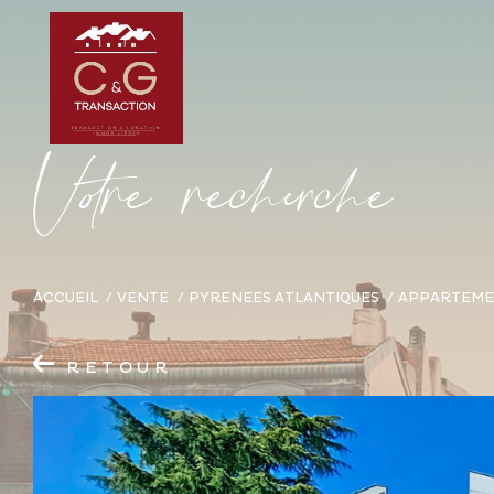
V
o
r
e
r
e
c
e
c
e
ACCUEIL
VENTE
PYRENEES ATLANTIQUES
APPARTEM
RETOUR